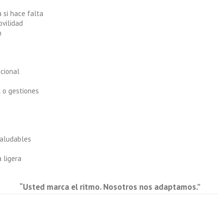
a si hace falta
vilidad
n
cional
 o gestiones
saludables
 ligera
“Usted marca el ritmo. Nosotros nos adaptamos.”