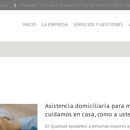
.com
/ Modolell 57, Local 6 (esquina C/ Prat de Motlló) | 08021 B
INICIO
LA EMPRESA
SERVICIOS Y GESTIONES
Asistencia domiciliaria para 
cuidamos en casa, como a uste
En Qualisad ayudamos a personas mayores a s