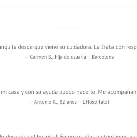
nquila desde que viene su cuidadora. La trata con res
— Carmen S., hija de usuaria – Barcelona
n mi casa y con su ayuda puedo hacerlo. Me acompañan 
— Antonio R., 82 años – L’Hospitalet
o después del hospital. En pocos días ya teníamos a u