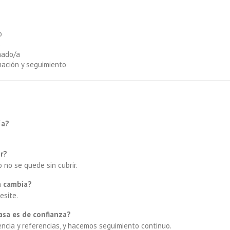
o
s
ñado/a
mación y seguimiento
ía?
ir?
 no se quede sin cubrir.
n cambia?
esite.
asa es de confianza?
ncia y referencias, y hacemos seguimiento continuo.