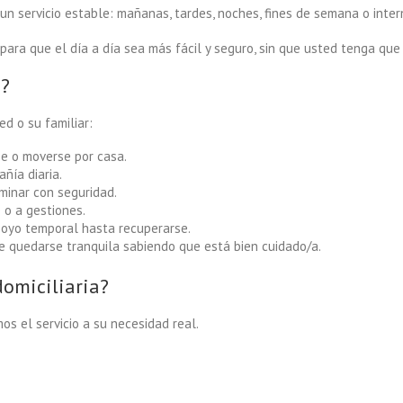
un servicio estable: mañanas, tardes, noches, fines de semana o inter
ara que el día a día sea más fácil y seguro, sin que usted tenga que 
o?
ed o su familiar:
se o moverse por casa.
ñía diaria.
minar con seguridad.
o a gestiones.
apoyo temporal hasta recuperarse.
re quedarse tranquila sabiendo que está bien cuidado/a.
domiciliaria?
os el servicio a su necesidad real.