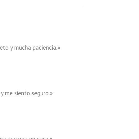
peto y mucha paciencia.»
y me siento seguro.»
na persona en casa.»