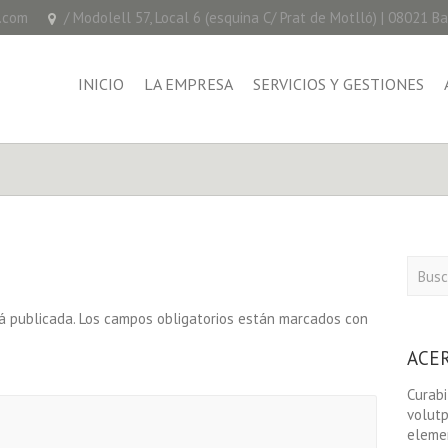
.com
/ Modolell 57, Local 6 (esquina C/ Prat de Motlló) | 08021 B
INICIO
LA EMPRESA
SERVICIOS Y GESTIONES
Busca
á publicada.
Los campos obligatorios están marcados con
ACE
Curabi
volutp
elemen