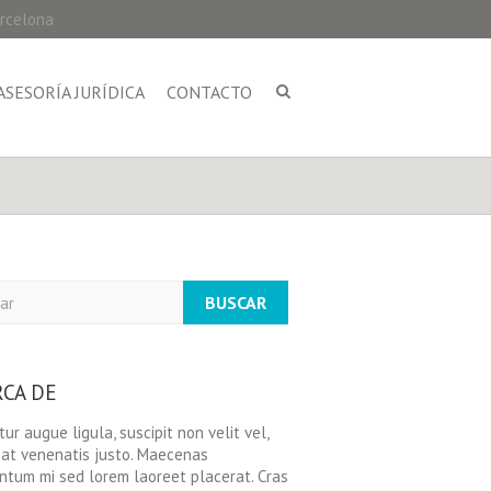
arcelona
ASESORÍA JURÍDICA
CONTACTO
r
RCA DE
tur augue ligula, suscipit non velit vel,
at venenatis justo. Maecenas
tum mi sed lorem laoreet placerat. Cras