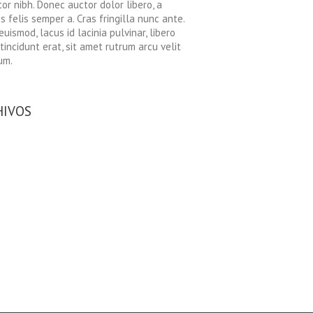
tor nibh. Donec auctor dolor libero, a
es felis semper a. Cras fringilla nunc ante.
euismod, lacus id lacinia pulvinar, libero
tincidunt erat, sit amet rutrum arcu velit
um.
HIVOS