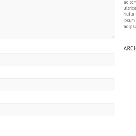
ac tor
ultric
Nulla 
ipsum 
ac ips
ARC